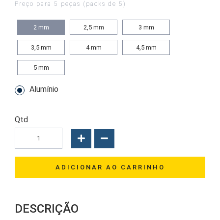
Preço para 5 peças (packs de 5)
2
mm
2,5
mm
3
mm
3,5
mm
4
mm
4,5
mm
5
mm
Alumínio
Qtd
ADICIONAR AO CARRINHO
DESCRIÇÃO