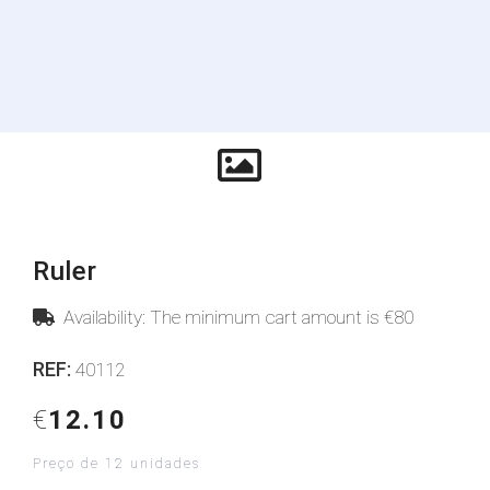
Ruler
Availability: The minimum cart amount is €80
REF:
40112
€
12.10
Preço de 12 unidades