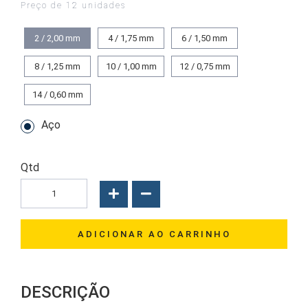
Preço de 12 unidades
2 / 2,00
mm
4 / 1,75
mm
6 / 1,50
mm
8 / 1,25
mm
10 / 1,00
mm
12 / 0,75
mm
14 / 0,60
mm
Aço
Qtd
ADICIONAR AO CARRINHO
DESCRIÇÃO