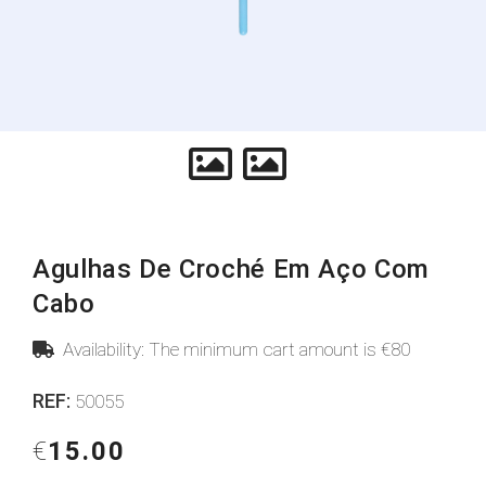
Agulhas De Croché Em Aço Com
Cabo
Availability: The minimum cart amount is €80
REF:
50055
€
15.00