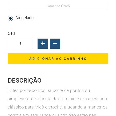
Tamanho Único
Niquelado
Qtd
ADICIONAR AO CARRINHO
DESCRIÇÃO
Estes porta-pontos, suporte de pontos ou
simplesmente alfinete de alumínio é um acessório
clássico para tricô e croché, ajudando a manter os
pontos em segurança quando não estão nas