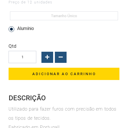
Preço de 12 unidades
Tamanho Único
Alumínio
Qtd
ADICIONAR AO CARRINHO
DESCRIÇÃO
Utilizado para fazer furos com precisão em todos
os tipos de tecidos.
Fabricado em Portugal!