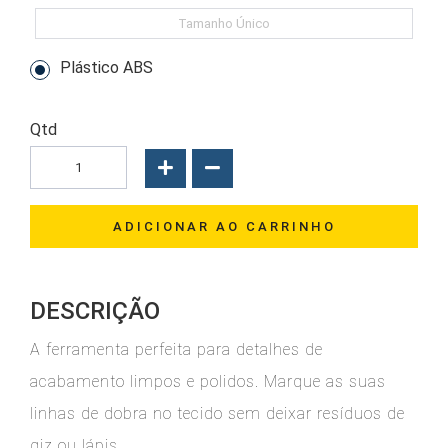
Tamanho Único
Plástico ABS
Qtd
ADICIONAR AO CARRINHO
DESCRIÇÃO
A ferramenta perfeita para detalhes de
acabamento limpos e polidos. Marque as suas
linhas de dobra no tecido sem deixar resíduos de
giz ou lápis.